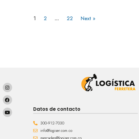
2
22
Next »
1
…
Datos de contacto
300-912-7030
info@logiser.com.co
mercadeo@logiser.com.co