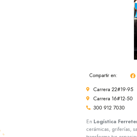
Compartir en:
Carrera 22#19-95
Carrera 16#12-50
300 912 7030
En
Logística Ferret
cerámicas, griferías, 
transforma tus espacios