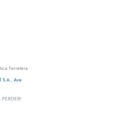
ica Ferretera.
,
 S.A.
Ave
S PERDER!