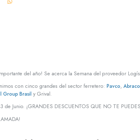
mportante del año! Se acerca la Semana del proveedor Logíst
unimos con cinco grandes del sector ferretero:
,
Pavco
Abracol
y Grival.
l Group Brasil
es 13 de Junio. ¡GRANDES DESCUENTOS QUE NO TE PUEDE
LAMADA!