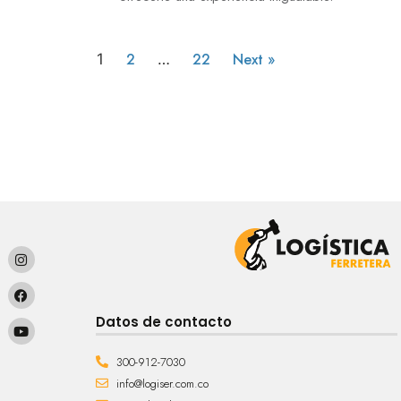
2
22
Next »
1
…
Datos de contacto
300-912-7030
info@logiser.com.co