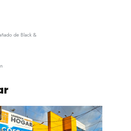
pañado de Black &
ón
ar