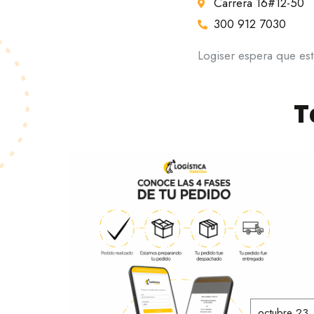
Carrera 16#12-50
300 912 7030
Logiser espera que es
T
octubre 23,